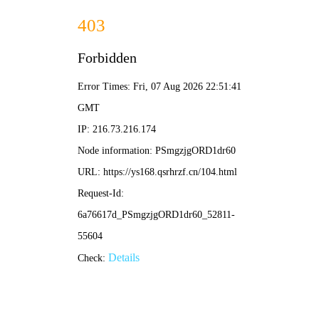
迅雷
影视
搜
首页
电影
剧集
综艺
动漫
漫画
索
⚡ 迅雷首发
疾速追杀4
基努·里维斯回归，极致动作美学，全球爆燃，高能不
断。
▶ 立即观看
+ 收藏